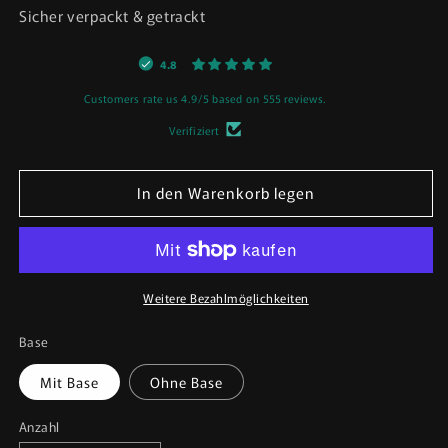
Sicher verpackt & getrackt
4.8
Customers rate us 4.9/5 based on 555 reviews.
Verifiziert
In den Warenkorb legen
Weitere Bezahlmöglichkeiten
Base
Mit Base
Ohne Base
Anzahl
Anzahl