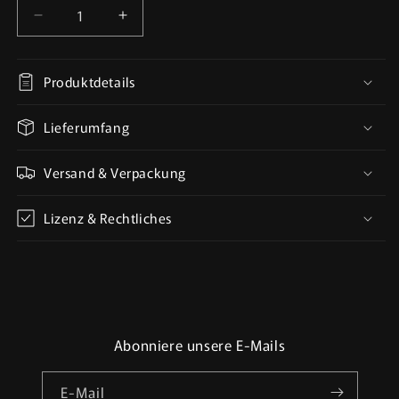
Verringere
Erhöhe
die
die
Menge
Menge
für
für
Produktdetails
Trench
Trench
Crusade
Crusade
Lieferumfang
Kompatibel-
Kompatibel-
Prussian
Prussian
Versand & Verpackung
Captain(Proxy)
Captain(Proxy)
-
-
Trench
Trench
Lizenz & Rechtliches
Pilgrims(3pcs)
Pilgrims(3pcs)
Abonniere unsere E-Mails
E-Mail