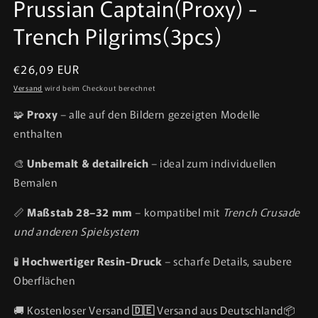
Prussian Captain(Proxy) -
Trench Pilgrims(3pcs)
Normaler
€26,09 EUR
Preis
Versand
wird beim Checkout berechnet
🧩
Proxy
– alle auf den Bildern gezeigten Modelle
enthalten
🎨
Unbemalt & detailreich
– ideal zum individuellen
Bemalen
📏
Maßstab 28–32 mm
– kompatibel mit
Trench Crusade
und anderen Spielsystem
🧪
Hochwertiger Resin-Druck
– scharfe Details, saubere
Oberflächen
🚚 Kostenloser Versand
🇩🇪
Versand aus Deutschland📦