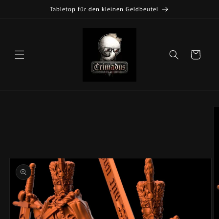
Direkt
Tabletop für den kleinen Geldbeutel
zum
Inhalt
Warenkorb
oduktinformationen
ingen