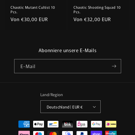
Chaotic Mutant Cultist 10
Chaotic Shooting Squad 10
Pcs.
Pcs.
Normaler
Von €30,00 EUR
Normaler
Von €32,00 EUR
Preis
Preis
Abonniere unsere E-Mails
E-Mail
Land/Region
Deutschland | EUR €
Zahlungsmethoden