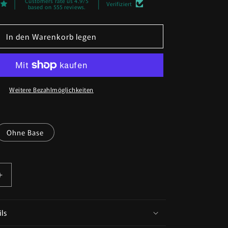
Customers rate us 4.9/5
Verifiziert
based on 555 reviews.
In den Warenkorb legen
Weitere Bezahlmöglichkeiten
Ohne Base
Erhöhe
die
Menge
für
ls
Trench