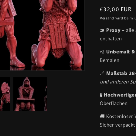
Normaler
€32,00 EUR
Preis
Versand
wird beim 
🧩
Proxy
– alle
enthalten
🎨
Unbemalt & 
Bemalen
📏
Maßstab 2
und anderen Sp
🧪
Hochwertiger
Oberflächen
🚚 Kostenloser
Sicher verpackt