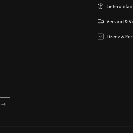
Crusade
Lieferumfan
Kompatibel
-
Versand & V
Ecclesiastic
Prisoners(P
-
Lizenz & Rec
Trench
Pilgrims(3p