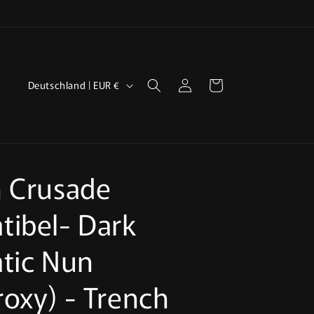
L
Einloggen
Warenkorb
Deutschland | EUR €
a
n
d
/
 Crusade
R
e
ibel- Dark
g
tic Nun
i
o
oxy) - Trench
n