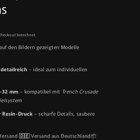
ms
Checkout berechnet
 auf den Bildern gezeigten Modelle
detailreich
– ideal zum individuellen
8–32 mm
– kompatibel mit
Trench Crusade
ielsystem
 Resin-Druck
– scharfe Details, saubere
 Versand
🇩🇪
Versand aus Deutschland📦