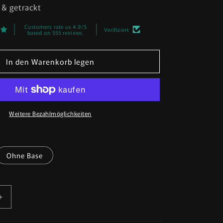
 & getrackt
Customers rate us 4.9/5
Verifiziert
based on 555 reviews.
In den Warenkorb legen
Weitere Bezahlmöglichkeiten
Ohne Base
Erhöhe
die
Menge