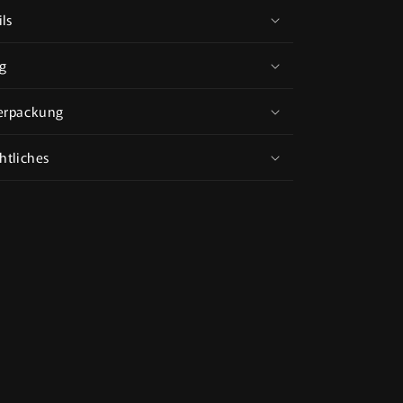
für
ls
Trench
Crusade
g
Kompatibel-
Dark
erpackung
Stigmatic
Nun
One(Proxy)
htliches
-
Trench
Pilgrims