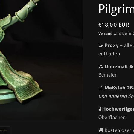
Pilgri
Normaler
€18,00 EUR
Preis
Versand
wird beim 
🧩
Proxy
– alle
enthalten
🎨
Unbemalt & 
Bemalen
📏
Maßstab 2
und anderen Sp
🧪
Hochwertiger
Oberflächen
🚚 Kostenloser