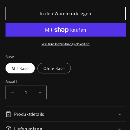
In den Warenkorb legen
Weitere Bezahlmöglichkeiten
Base
Mit Base
Ohne Base
Anzahl
Anzahl
Verringere
Erhöhe
die
die
Menge
Menge
für
für
Produktdetails
Tongue
Tongue
Bug
Bug
Lieferumfang