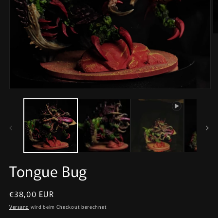
M
2
in
M
ö
Medien
1
in
Modal
öffnen
Tongue Bug
Normaler
€38,00 EUR
Preis
Versand
wird beim Checkout berechnet