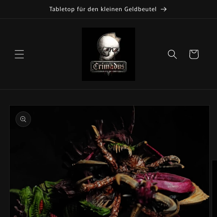
Direkt
Tabletop für den kleinen Geldbeutel
zum
Inhalt
Warenkorb
oduktinformationen
ingen